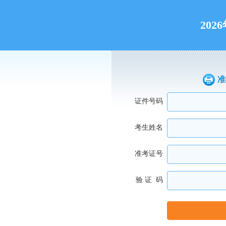
20
准
证件号码
考生姓名
准考证号
验 证 码